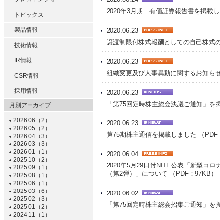
2020.06.24
2020年3月期 有価証券報告書を掲載しま
トピックス
製品情報
2020.06.23
譲渡制限付株式報酬としての自己株式の処
技術情報
IR情報
2020.06.23
組織変更及び人事異動に関するお知らせ 
CSR情報
採用情報
2020.06.23
「第75回定時株主総会決議ご通知」を掲載
月別アーカイブ
2026.06（2）
2020.06.23
2026.05（2）
第75期株主通信を掲載しました （PDF：
2026.04（3）
2026.03（3）
2026.01（1）
2020.06.04
2025.10（2）
2020年5月29日付NITE公表「新型
2025.09（1）
（第2弾）」について （PDF：97KB）
2025.08（1）
2025.06（1）
2025.03（6）
2020.06.02
2025.02（3）
「第75回定時株主総会招集ご通知」を掲載
2025.01（2）
2024.11（1）