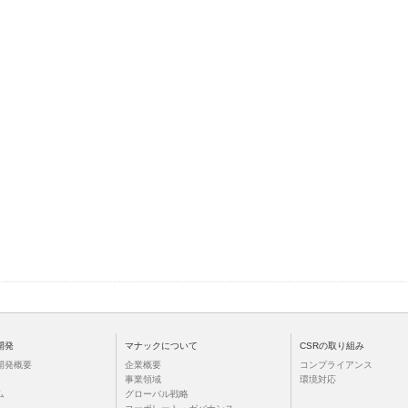
開発
マナックについて
CSRの取り組み
開発概要
企業概要
コンプライアンス
事業領域
環境対応
ム
グローバル戦略