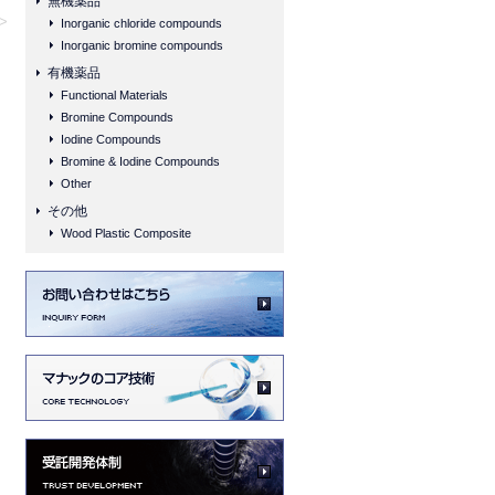
無機薬品
 >
Inorganic chloride compounds
Inorganic bromine compounds
有機薬品
Functional Materials
Bromine Compounds
Iodine Compounds
Bromine & Iodine Compounds
Other
その他
Wood Plastic Composite