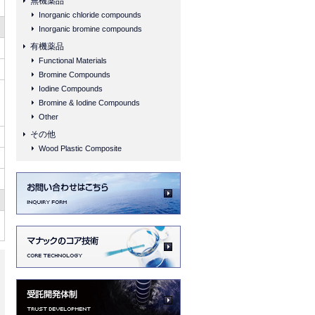
無機薬品
Inorganic chloride compounds
Inorganic bromine compounds
有機薬品
Functional Materials
Bromine Compounds
Iodine Compounds
Bromine & Iodine Compounds
Other
その他
Wood Plastic Composite