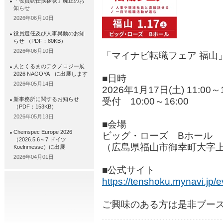
「役員就任挨拶状」廃止のお
知らせ
2026年06月10日
役員選任及び人事異動のお知
らせ （PDF：80KB）
2026年06月10日
「マイナビ転職フェア 福山
人とくるまのテクノロジー展
2026 NAGOYA に出展します
■日時
2026年05月14日
2026年1月17日(土) 11:00～1
新事務所に関するお知らせ
受付 10:00～16:00
（PDF：153KB）
2026年05月13日
■会場
Chemspec Europe 2026
ビッグ・ローズ Bホール
（2026.5.6～7 ドイツ
（広島県福山市御幸町大字上岩
Koelnmesse）に出展
2026年04月01日
■公式サイト
https://tenshoku.mynavi.jp/
ご興味のある方は是非ブー