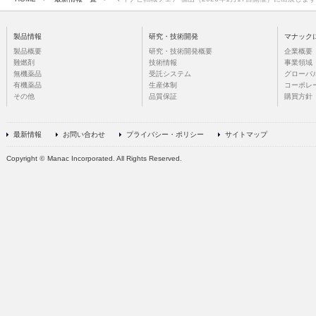
製品情報
研究・技術開発
マナック
製品概要
研究・技術開発概要
企業概要
難燃剤
技術情報
事業領域
無機薬品
受託システム
グローバ
有機薬品
生産体制
コーポレ
その他
品質保証
購買方針
最新情報
お問い合わせ
プライバシー・ポリシー
サイトマップ
Copyright
©
Manac Incorporated. All Rights Reserved.