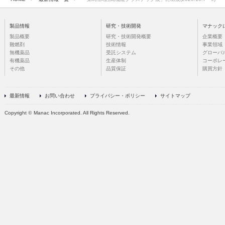
製品情報
研究・技術開発
マナック
製品概要
研究・技術開発概要
企業概要
難燃剤
技術情報
事業領域
無機薬品
受託システム
グローバ
有機薬品
生産体制
コーポレ
その他
品質保証
購買方針
最新情報
お問い合わせ
プライバシー・ポリシー
サイトマップ
Copyright
©
Manac Incorporated. All Rights Reserved.